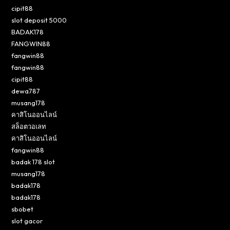
cipit88
slot deposit 5000
BADAK178
FANGWIN88
fangwin88
fangwin88
cipit88
dewa787
musang178
คาสิโนออนไลน์
สล็อตวอเลท
คาสิโนออนไลน์
fangwin88
badak 178 slot
musang178
badak178
badak178
sbobet
slot gacor