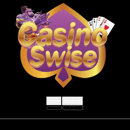
Home
About Us