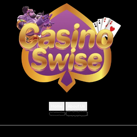
Home
About Us