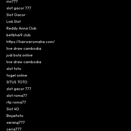
ino777
slot gacor 777
Slot Gacor
Link Slot
Reddy Anna Club
betbhai9 club
https://hairweromaha.com/
live draw cambodia
judi bola online
live draw cambodia
slot toto
togel online
SITUS TOTO
slot gacor 777
slot roma77
rtp roma77
Slot 4D
Binjaitoto
sarang777
ceria777