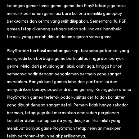
kalangan gamer lama, game-game dari PlayStation juga terus
menarik perhatian generasi baru karena memiliki gameplay
berkualitas dan cerita yang sulit dilupakan. Sementara itu, PSP
games tetap dikenang sebagai salah satu inovasi handheld
terbaik yang pernah dibuat dalam sejarah video game.
PlayStation berhasil membangun reputasi sebagai konsol yang
menghadirkan berbagai game berkualitas tinggi dari banyak
genre. Mulai dari petualangan, aksi, olahraga, hingga horor,
semuanya hadir dengan pengalaman bermain yang sangat
mendalam. Banyak best games lahir dari platform ini dan
menjadi ikon budaya populer di dunia gaming. Keunggulan utama
PlayStation games terletak pada kualitas cerita dan karakter
yang dibuat dengan sangat detail. Pemain tidak hanya sekadar
bermain, tetapi juga ikut merasakan emosi dan perjalanan
karakter dalam setiap cerita yang disajikan. Hal inilah yang
membuat banyak game PlayStation tetap relevan meskipun
telah bertahun-tahun sejak perilisannya.