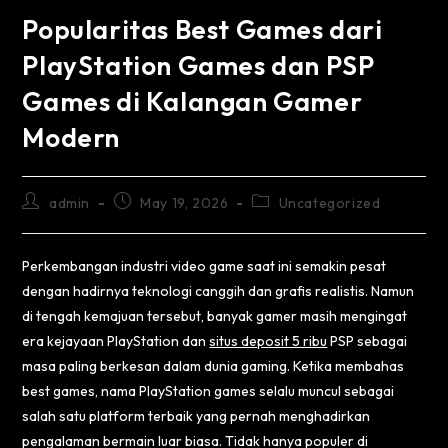
Popularitas Best Games dari
PlayStation Games dan PSP
Games di Kalangan Gamer
Modern
admin
May 19, 2026
Uncategorized
Perkembangan industri video game saat ini semakin pesat
dengan hadirnya teknologi canggih dan grafis realistis. Namun
di tengah kemajuan tersebut, banyak gamer masih mengingat
era kejayaan PlayStation dan
situs deposit 5 ribu
PSP sebagai
masa paling berkesan dalam dunia gaming. Ketika membahas
best games, nama PlayStation games selalu muncul sebagai
salah satu platform terbaik yang pernah menghadirkan
pengalaman bermain luar biasa. Tidak hanya populer di