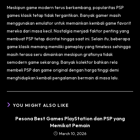
Meskipun game modern terus berkembang, popularitas PSP
games klasik tetap tidak tergantikan. Banyak gamer masih
menggunakan emulator untuk memainkan kembali game favorit
mereka dari masa kecil. Nostalgia menjadi faktor penting yang
membuat PSP tetap dicintai hingga saat ini. Selain itu, beberapa
game klasik memang memiliki gameplay yang timeless sehingga
masih terasa seru dimainkan meskipun grafisnya tidak
semodern game sekarang. Banyak kolektor bahkan rela
membeli PSP dan game original dengan harga tinggi demi
menghidupkan kembali pengalaman bermain di masa lalu.
YOU MIGHT ALSO LIKE
Pesona Best Games PlayStation dan PSP yang
Memikat Pemain
March 10, 2026