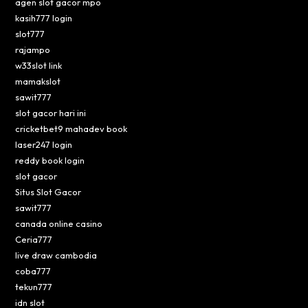
agen slot gacor mpo
kasih777 login
slot777
rajampo
w33slot link
mamakslot
sawit777
slot gacor hari ini
cricketbet9 mahadev book
laser247 login
reddy book login
slot gacor
Situs Slot Gacor
sawit777
canada online casino
Ceria777
live draw cambodia
coba777
tekun777
idn slot