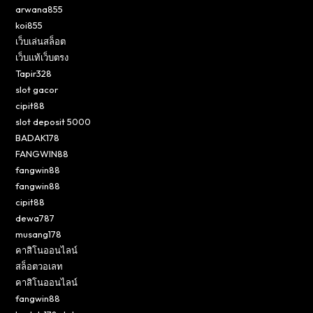
arwana855
koi855
เว็บเล่นสล็อต
เว็บแท้เว็บตรง
Tapir328
slot gacor
cipit88
slot deposit 5000
BADAK178
FANGWIN88
fangwin88
fangwin88
cipit88
dewa787
musang178
คาสิโนออนไลน์
สล็อตวอเลท
คาสิโนออนไลน์
fangwin88